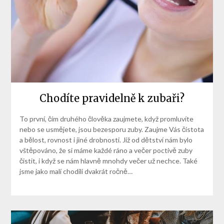
Chodíte pravidelně k zubaři?
To první, čím druhého člověka zaujmete, když promluvíte
nebo se usmějete, jsou bezesporu zuby. Zaujme Vás čistota
a bělost, rovnost i jiné drobnosti. Již od dětství nám bylo
vštěpováno, že si máme každé ráno a večer poctivě zuby
čistit, i když se nám hlavně mnohdy večer už nechce. Také
jsme jako malí chodili dvakrát ročně…