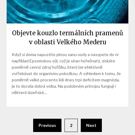
Objevte kouzlo termálních pramenů
v oblasti Velkého Mederu
Když si doma napustíte plnou vanu vody a nasypete do ní
například Epsomskou sůl, což je síran hořečnatý, získáte
poměrně cenný zdroj hořčíku, který lze efektivně
vstřebávat do organismu pokožkou. A vzhledem k tomu, že
poměrně velké procento lidí dnes trpí deficitem magnézia,
je to docela dobrá volba. Na podobném principu fungují i
některé lázeňské…
Previous
2
Next