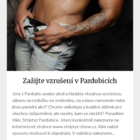
Zažijte vzrušení v Pardubicích
Jste z Pardubic anebo okolí a hledáte vhodnou erotickou
zábavu na rozlučku se svobodou, na oslavu narozenin nebo
jinou parádní akci? Chcete velkolepý a kvalitní zážitek pro
všechny zúčastněné, ale nevíte, kam se obrátit? Poradíme
Vám. Striptýz Pardubice , který konkrétně naleznete na
internetové stránce www.striptyz-show.cz, Vám nabízí
spoustu možností k objednání. V nabídce naleznete…