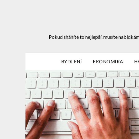
Skip
to
content
Pokud sháníte to nejlepší, musíte nabídkám
BYDLENÍ
EKONOMIKA
H