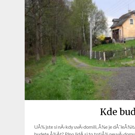
Kde bud
UÅ¾ jste si nÄ›kdy uvÄ›domili, Å¾e je dÅ¯leÅ¾i
budete Å¾Ã­t? Plno lidÃ­ si to totiÅ¾ neuvÄ›dom