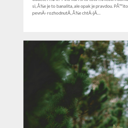
si, Å¾e je to banalita, ale opak je pravdou. PÅ™i
pevnÄ› rozhodnutÃ­, Å¾e chtÄ›jÃ­…