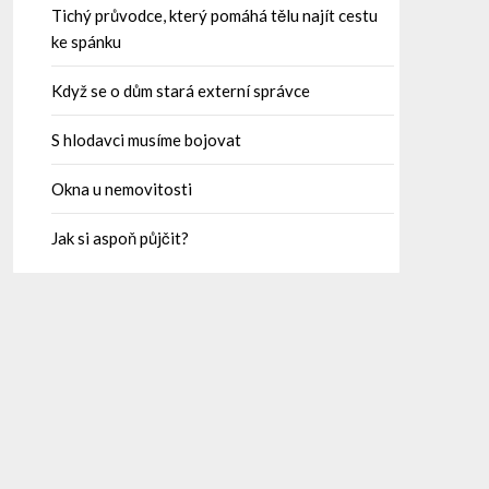
Tichý průvodce, který pomáhá tělu najít cestu
ke spánku
Když se o dům stará externí správce
S hlodavci musíme bojovat
Okna u nemovitosti
Jak si aspoň půjčit?