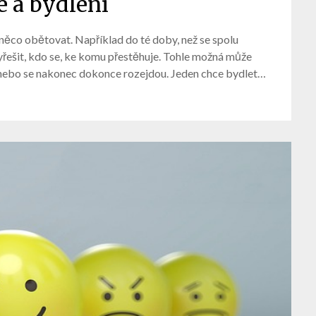
é a bydlení
í něco obětovat. Například do té doby, než se spolu
vyřešit, kdo se, ke komu přestěhuje. Tohle možná může
í, nebo se nakonec dokonce rozejdou. Jeden chce bydlet…