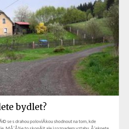
ete bydlet?
tÃ© se s drahou poloviÄkou shodnout na tom, kde
uje. MÅ¯Å¾e to skonÄit ale i rozpadem vztahu. Å˜eknete