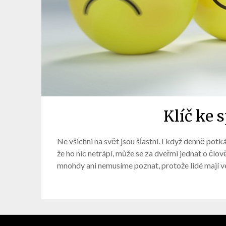
Klíč ke 
Ne všichni na svět jsou šťastní. I když denně po
že ho nic netrápí, může se za dveřmi jednat o člov
mnohdy ani nemusíme poznat, protože lidé mají ve