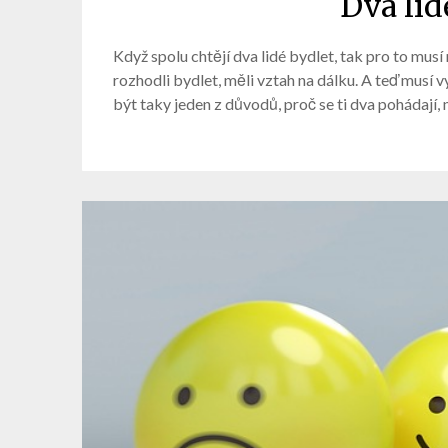
Dva lid
Když spolu chtějí dva lidé bydlet, tak pro to mus
rozhodli bydlet, měli vztah na dálku. A teď musí 
být taky jeden z důvodů, proč se ti dva pohádaj