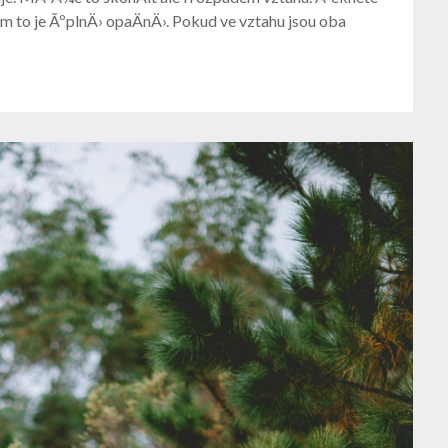
tom to je ÃºplnÄ› opaÄnÄ›. Pokud ve vztahu jsou oba