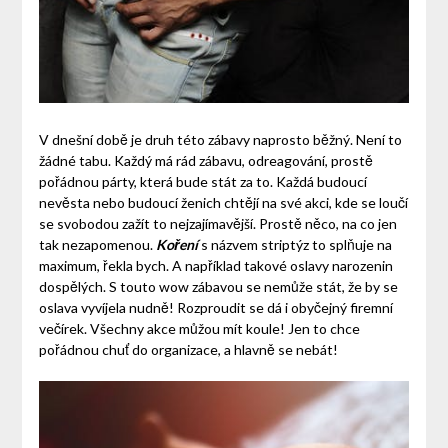
V dnešní době je druh této zábavy naprosto běžný. Není to
žádné tabu. Každý má rád zábavu, odreagování, prostě
pořádnou párty, která bude stát za to. Každá budoucí
nevěsta nebo budoucí ženich chtějí na své akci, kde se loučí
se svobodou zažít to nejzajímavější. Prostě něco, na co jen
tak nezapomenou.
Koření
s názvem striptýz to splňuje na
maximum, řekla bych. A například takové oslavy narozenin
dospělých. S touto wow zábavou se nemůže stát, že by se
oslava vyvíjela nudně! Rozproudit se dá i obyčejný firemní
večírek. Všechny akce můžou mít koule! Jen to chce
pořádnou chuť do organizace, a hlavně se nebát!