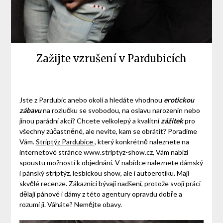
Zažijte vzrušení v Pardubicích
Jste z Pardubic anebo okolí a hledáte vhodnou
erotickou
zábavu
na rozlučku se svobodou, na oslavu narozenin nebo
jinou parádní akci? Chcete velkolepý a kvalitní
zážitek
pro
všechny zúčastněné, ale nevíte, kam se obrátit? Poradíme
Vám.
Striptýz Pardubice
, který konkrétně naleznete na
internetové stránce www.striptyz-show.cz, Vám nabízí
spoustu možností k objednání. V
nabídce
naleznete dámský
i pánský striptýz, lesbickou show, ale i autoerotiku. Mají
skvělé recenze. Zákazníci bývají nadšení, protože svojí práci
dělají pánové i dámy z této agentury opravdu dobře a
rozumí ji. Váháte? Nemějte obavy.