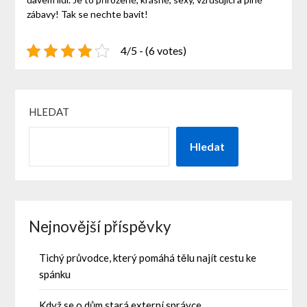
zábavy! Tak se nechte bavit!
4/5 - (6 votes)
HLEDAT
Hledat
Nejnovější příspěvky
Tichý průvodce, který pomáhá tělu najít cestu ke
spánku
Když se o dům stará externí správce