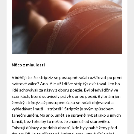
Něco
z
minulosti
Věděli jste, že striptýz se postupně začal rozšiřovat po první
světové válce? Ano. Ale už i dříve striptýz existoval. Jen ho
lidé schovávali za názvy z oboru poezie. Byl předváděný ve
scénkách, které souvisely právě s onou poezií. Byl znám jen
ženský striptýz, až postupem času se začali objevovat a
vyhledávat i muži – striptéři. Striptýz je svým způsobem
taneční umění. No ano, umět se správně hýbat jako u jiných
tanců, bez toho by to nešlo. Je znám už od starověku.
Existují důkazy v podobě obrazů, kde byly nahé ženy před
davem lidí. Je to přirozené, krásné, sexy, vzrušující a plné