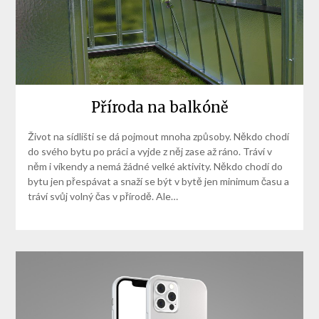
Příroda na balkóně
Život na sídlišti se dá pojmout mnoha způsoby. Někdo chodí
do svého bytu po práci a vyjde z něj zase až ráno. Tráví v
něm i víkendy a nemá žádné velké aktivity. Někdo chodí do
bytu jen přespávat a snaží se být v bytě jen minimum času a
tráví svůj volný čas v přírodě. Ale…