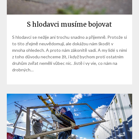
S hlodavci musíme bojovat
S hlodavci se nežije ani trochu snadno a příjemně. Protože si
to tito zřejmě neuvědomují, ale dokážou nám škodit v
mnoha ohledech. A proto nám zákonitě vadí. A my lidé s nimi
z toho důvodu nechceme žít, i když bychom proti ostatním
druhům zvířat neměli vůbec nic. Jistě i vy víe, co nám na
drobných…