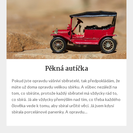
Pěkná autíčka
Pokud jste opravdu vášniví sběratelé, tak předpokládám, že
máte už doma opravdu velikou sbírku. A vůbec nezáleží na
tom, co sbíráte, protože každý sběratel má vždycky rád to,
co sbírá. Já ale vždycky přemýšlím nad tím, co třeba každého
člověka vede k tomu, aby sbíral určité věci. Já jsem kdysi
sbírala porcelánové panenky. A opravdu…