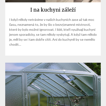
I na kuchyni záleží
I když někdy netrávíme v našich kuchyních zase až tak moc
času, neznamená to, že by šlo o bezvýznamné místnosti,
které by bylo možné ignorovat. I lidé, kteří využívají kuchyni
jenom sporadicky, se tam někdy vyskytují. A když tam někdo
je, měl by se i tam dobře cítit. Ani do kuchyně by se nemělo
chodit…