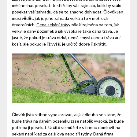
měli nechat posekat.
Jestliže by vás zajímalo, kolik by stálo
posekat vaší zahradu, dá se to snadno dohledat. Člověk jen
musí vědět, jak je jeho zahrada velká a to v metrech
čtverečních.
Cena sekání trávy
záleží zejména na tom, jak
velký je daný pozemek a jak vysoká je také daná tráva. Je
jasné, že pokud je tráva nízká, nemá smysl danou trávu ani
kosit, ale pokud je již vyšší, je určitě dobré ji zkrátit.
Člověk jistě stihne vypozorovat, za jak dlouho se stane, že
bude tráva na daném pozemku zase natolik vysoká, že bude
potřeba jí posekat. Určitě se můžete s firmou domluvit na
sekání například za další dva nebo tři týdny.
Daná firma