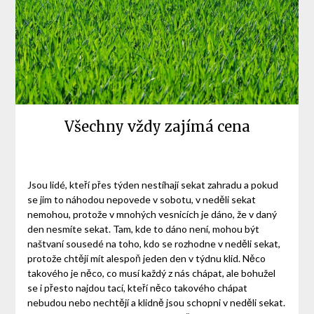
Všechny vždy zajímá cena
Jsou lidé, kteří přes týden nestíhají sekat zahradu a pokud
se jim to náhodou nepovede v sobotu, v neděli sekat
nemohou, protože v mnohých vesnicích je dáno, že v daný
den nesmíte sekat. Tam, kde to dáno není, mohou být
naštvaní sousedé na toho, kdo se rozhodne v neděli sekat,
protože chtějí mít alespoň jeden den v týdnu klid. Něco
takového je něco, co musí každý z nás chápat, ale bohužel
se i přesto najdou tací, kteří něco takového chápat
nebudou nebo nechtějí a klidně jsou schopni v neděli sekat.