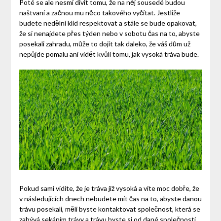
Poté se ale nesmí divit tomu, že na něj sousedé budou
naštvaní a začnou mu něco takového vyčítat.
Jestliže
budete nedělní klid respektovat a stále se bude opakovat,
že si nenajdete přes týden nebo v sobotu čas na to, abyste
posekali zahradu, může to dojít tak daleko, že váš dům už
nepůjde pomalu ani vidět kvůli tomu, jak vysoká tráva bude.
Pokud sami vidíte, že je tráva již vysoká a víte moc dobře, že
v následujících dnech nebudete mít čas na to, abyste danou
trávu posekali, měli byste kontaktovat společnost, která se
zabývá sekáním trávy a trávu byste si od dané společnosti