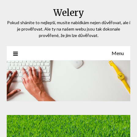
Skip
Welery
to
content
Pokud sháníte to nejlepší, musíte nabídkám nejen důvěřovat, ale i
je prověřovat. Ale ty na našem webu jsou tak dokonale
prověřené, že jim lze důvěřovat.
Menu