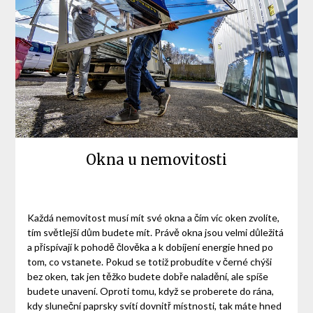
Okna u nemovitosti
Každá nemovitost musí mít své okna a čím víc oken zvolíte,
tím světlejší dům budete mít. Právě okna jsou velmi důležitá
a přispívají k pohodě člověka a k dobíjení energie hned po
tom, co vstanete. Pokud se totiž probudíte v černé chýši
bez oken, tak jen těžko budete dobře naladění, ale spíše
budete unavení. Oproti tomu, když se proberete do rána,
kdy sluneční paprsky svítí dovnitř místnosti, tak máte hned