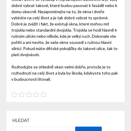
dobré vybrat takové, které budou pasovat k fasádě nebo k
domu obecně. Nezapomínejte na to, že okna i dveře
vybíráte na celý život a je tak dobré vybrat ty správné.
Dobré je zvážit i fakt, že existují okna, které mohou mít
trojskla nebo standardní dvojskla. Trojskla se hodí hlavně k
rušným ulicím nebo někde, kde je velký ruch. Dokonale vše
pohltí a ani nevíte, že vaše okno sousedí s rušnou hlavní
silnicí. Pokud máte dětské pokojíčky do takové ulice, tak to
platí dvojnásob.
Rozhodujte se ohledně oken velmi dobře, protože je to
rozhodnutí na celý život a byla by škoda, kdybyste toho pak
v budoucnosti litovali.
HLEDAT