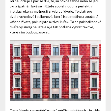
lidí neudržuje a pak se diví, že jim někde táhne nebo že jsou
okna špatné. Také se můžete spolehnout na perfektní
instalaci oken a možnosti si vybrat i dveře. To platí pro
dveře vchodové i balkónové, které jsou nedílnou součástí
vašeho života, pokud jste aktivní kuřák. To se pak balkónové
dveře využívají neustále a je tak potřeba vybrat takové,
které vám budou pasovat.
Okna i dveře se vyrábějí v nejrůznějších odstínech a je vždy