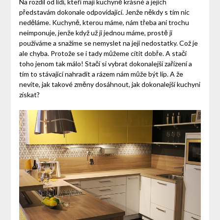
Na rozdíl od lidí, kteří mají kuchyně krásné a jejich
představám dokonale odpovídající.
Jenže někdy s tím nic
neděláme. Kuchyně, kterou máme, nám třeba ani trochu
neimponuje, jenže když už ji jednou máme, prostě ji
používáme a snažíme se nemyslet na její nedostatky. Což je
ale chyba. Protože se i tady můžeme cítit dobře. A stačí
toho jenom tak málo! Stačí si vybrat dokonalejší zařízení a
tím to stávající nahradit a rázem nám může být líp.
A že
nevíte, jak takové změny dosáhnout, jak dokonalejší kuchyni
získat?