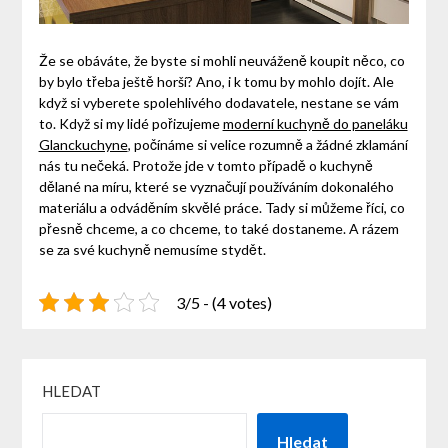
Že se obáváte, že byste si mohli neuváženě koupit něco, co
by bylo třeba ještě horší? Ano, i k tomu by mohlo dojít. Ale
když si vyberete spolehlivého dodavatele, nestane se vám
to. Když si my lidé pořizujeme
moderní kuchyně do paneláku
Glanckuchyne
, počínáme si velice rozumně a žádné zklamání
nás tu nečeká. Protože jde v tomto případě o kuchyně
dělané na míru, které se vyznačují používáním dokonalého
materiálu a odváděním skvělé práce. Tady si můžeme říci, co
přesně chceme, a co chceme, to také dostaneme. A rázem
se za své kuchyně nemusíme stydět.
3/5 - (4 votes)
HLEDAT
Hledat