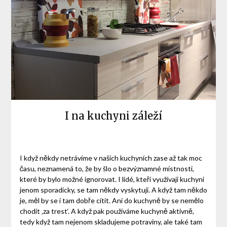
I na kuchyni záleží
I když někdy netrávíme v našich kuchyních zase až tak moc
času, neznamená to, že by šlo o bezvýznamné místnosti,
které by bylo možné ignorovat. I lidé, kteří využívají kuchyni
jenom sporadicky, se tam někdy vyskytují. A když tam někdo
je, měl by se i tam dobře cítit. Ani do kuchyně by se nemělo
chodit ‚za trest‘. A když pak používáme kuchyně aktivně,
tedy když tam nejenom skladujeme potraviny, ale také tam