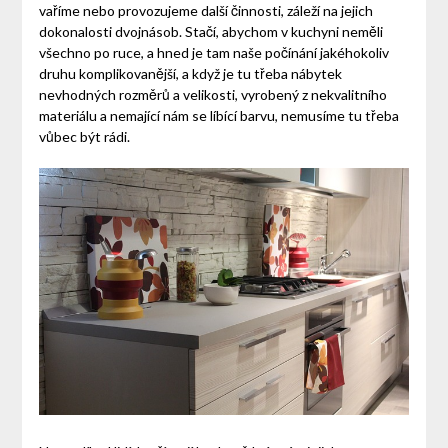
vaříme nebo provozujeme další činnosti, záleží na jejich
dokonalosti dvojnásob.
Stačí, abychom v kuchyni neměli
všechno po ruce, a hned je tam naše počínání jakéhokoliv
druhu komplikovanější, a když je tu třeba nábytek
nevhodných rozměrů a velikosti, vyrobený z nekvalitního
materiálu a nemající nám se líbící barvu, nemusíme tu třeba
vůbec být rádi.