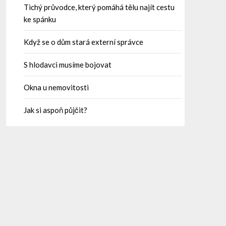
Tichý průvodce, který pomáhá tělu najít cestu
ke spánku
Když se o dům stará externí správce
S hlodavci musíme bojovat
Okna u nemovitosti
Jak si aspoň půjčit?