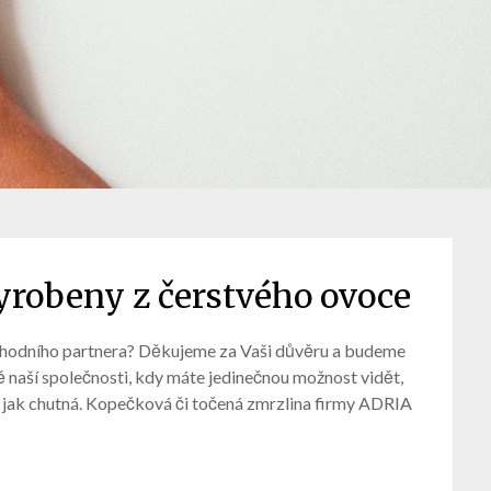
robeny z čerstvého ovoce
chodního partnera? Děkujeme za Vaši důvěru a budeme
 naší společnosti, kdy máte jedinečnou možnost vidět,
i jak chutná. Kopečková či točená zmrzlina firmy ADRIA