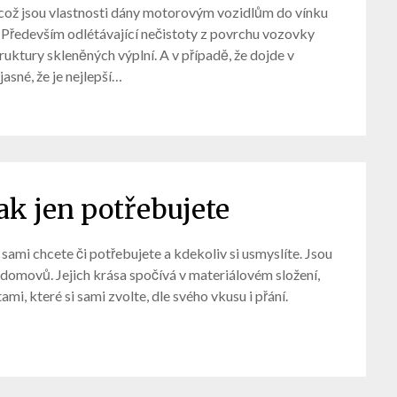
ti, což jsou vlastnosti dány motorovým vozidlům do vínku
. Především odlétávající nečistoty z povrchu vozovky
uktury skleněných výplní. A v případě, že dojde v
jasné, že je nejlepší…
jak jen potřebujete
 sami chcete či potřebujete a kdekoliv si usmyslíte. Jsou
í domovů. Jejich krása spočívá v materiálovém složení,
mi, které si sami zvolte, dle svého vkusu i přání.