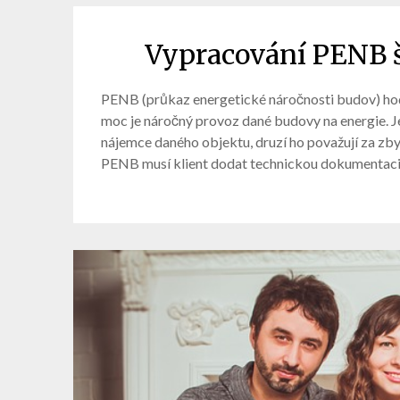
Vypracování PENB š
PENB (průkaz energetické náročnosti budov) hodn
moc je náročný provoz dané budovy na energie. J
nájemce daného objektu, druzí ho považují za zb
PENB musí klient dodat technickou dokumentaci