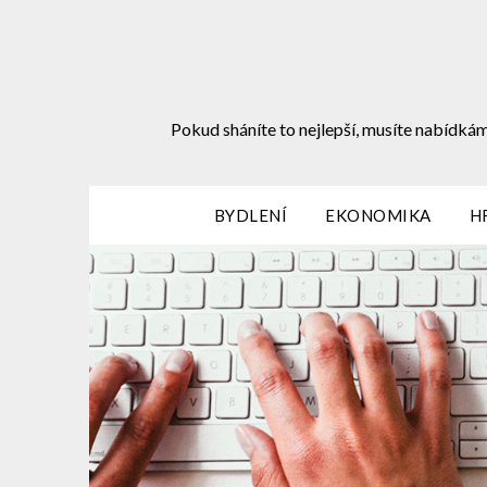
Skip
to
content
Pokud sháníte to nejlepší, musíte nabídkám
BYDLENÍ
EKONOMIKA
H