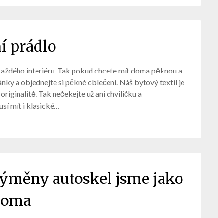
í prádlo
 každého interiéru. Tak pokud chcete mít doma pěknou a
ránky a objednejte si pěkné oblečení. Náš bytový textil je
 originalitě. Tak nečekejte už ani chviličku a
usí mít i klasické…
 výměny autoskel jsme jako
doma