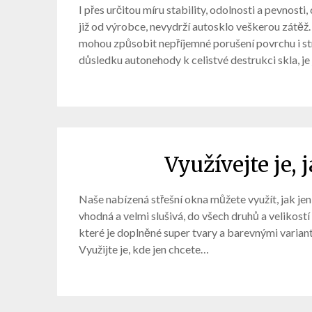
I přes určitou míru stability, odolnosti a pevnos
již od výrobce, nevydrží autosklo veškerou zátěž
mohou způsobit nepříjemné porušení povrchu i str
důsledku autonehody k celistvé destrukci skla, je 
Využívejte je, 
Naše nabízená střešní okna můžete využít, jak jen
vhodná a velmi slušivá, do všech druhů a velikost
které je doplněné super tvary a barevnými varianta
Využijte je, kde jen chcete…