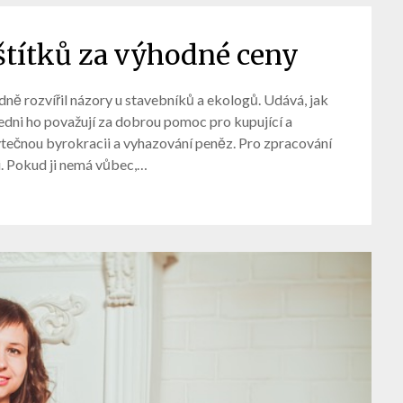
títků za výhodné ceny
ě rozvířil názory u stavebníků a ekologů. Udává, jak
edni ho považují za dobrou pomoc pro kupující a
ytečnou byrokracii a vyhazování peněz. Pro zpracování
. Pokud ji nemá vůbec,…