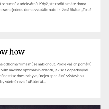
 rozumně a adekvátně. Když jste rodič a máte doma
že se ne jednou doma vytočíte natolik, že si říkáte: „To už
ow how
šená odborná firma může nabídnout. Podle vašich poměrů
 vám navrhne optimální variantu, jak se s odpadovými
čnosti se dnes zabývají nejen speciálně výstavbou
žby včetně revizí, čištění či…