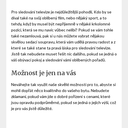
Pro sledování televize je nejdůležitější pohodlí, Kdo by se
díval také na svůj oblíbený film, nebo nějaký sport, a to
tehdy, když by musel být nepříjemně v nějaké krkolomné
pozici, která se mu navíc vůbec nelíbí? Pokud se vám tohle
také nezamlouvá, pak si u nás můžete vybrat nějakou
skvělou
sedací soupravu
, která vám udělá pravou radost a z
které se také stane ta pravá láska pro sledování televize.
Jistě tak nebudete muset řešit nic dalšího, pokud se jedná o
váš obývací pokoj a sledování vámi oblíbených pořadů.
Možnost je jen na vás
Neváhejte tak využít naše skvělé možnosti pro to, abyste si
mohli dopřát něco kvalitního do vašeho bytu. Nebudete
zklamaní, pokud vám jde o dobré pořízení s cenami, které
jsou opravdu podprůměrné, pokud se jedná o jejich výši, což
je pro vás jistě důležité.