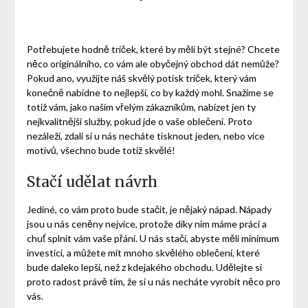
Potřebujete hodně triček, které by měli být stejné? Chcete
něco originálního, co vám ale obyčejný obchod dát nemůže?
Pokud ano, využijte náš skvělý
potisk triček
, který vám
konečně nabídne to nejlepší, co by každý mohl. Snažíme se
totiž vám, jako naším vřelým zákazníkům, nabízet jen ty
nejkvalitnější služby, pokud jde o vaše oblečení. Proto
nezáleží, zdali si u nás necháte tisknout jeden, nebo více
motivů, všechno bude totiž skvělé!
Stačí udělat návrh
Jediné, co vám proto bude stačit, je nějaký nápad. Nápady
jsou u nás ceněny nejvíce, protože díky nim máme práci a
chuť splnit vám vaše přání. U nás stačí, abyste měli minimum
investicí, a můžete mít mnoho skvělého oblečení, které
bude daleko lepší, než z kdejakého obchodu. Udělejte si
proto radost právě tím, že si u nás necháte vyrobit něco pro
vás.