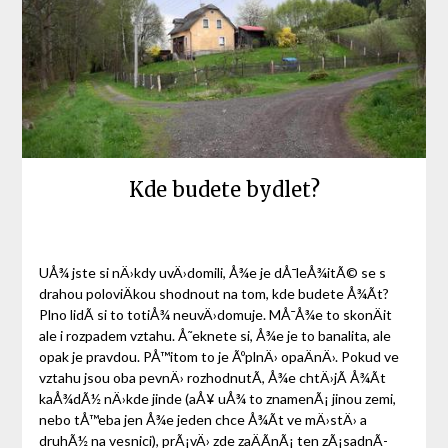
Kde budete bydlet?
UÅ¾ jste si nÄ›kdy uvÄ›domili, Å¾e je dÅ¯leÅ¾itÃ© se s
drahou poloviÄkou shodnout na tom, kde budete Å¾Ã­t?
Plno lidÃ­ si to totiÅ¾ neuvÄ›domuje. MÅ¯Å¾e to skonÄit
ale i rozpadem vztahu. Å˜eknete si, Å¾e je to banalita, ale
opak je pravdou. PÅ™itom to je ÃºplnÄ› opaÄnÄ›. Pokud ve
vztahu jsou oba pevnÄ› rozhodnutÃ­, Å¾e chtÄ›jÃ­ Å¾Ã­t
kaÅ¾dÃ½ nÄ›kde jinde (aÅ¥ uÅ¾ to znamenÃ¡ jinou zemi,
nebo tÅ™eba jen Å¾e jeden chce Å¾Ã­t ve mÄ›stÄ› a
druhÃ½ na vesnici), prÃ¡vÄ› zde zaÄÃ­nÃ¡ ten zÃ¡sadnÃ­