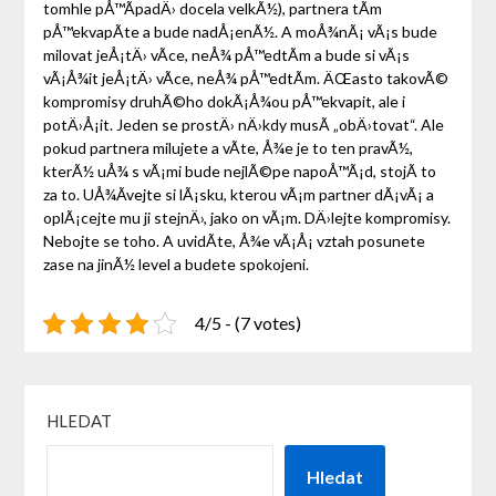
tomhle pÅ™Ã­padÄ› docela velkÃ½), partnera tÃ­m
pÅ™ekvapÃ­te a bude nadÅ¡enÃ½. A moÅ¾nÃ¡ vÃ¡s bude
milovat jeÅ¡tÄ› vÃ­ce, neÅ¾ pÅ™edtÃ­m a bude si vÃ¡s
vÃ¡Å¾it jeÅ¡tÄ› vÃ­ce, neÅ¾ pÅ™edtÃ­m. ÄŒasto takovÃ©
kompromisy druhÃ©ho dokÃ¡Å¾ou pÅ™ekvapit, ale i
potÄ›Å¡it. Jeden se prostÄ› nÄ›kdy musÃ­ „obÄ›tovat“. Ale
pokud partnera milujete a vÃ­te, Å¾e je to ten pravÃ½,
kterÃ½ uÅ¾ s vÃ¡mi bude nejlÃ©pe napoÅ™Ã¡d, stojÃ­ to
za to. UÅ¾Ã­vejte si lÃ¡sku, kterou vÃ¡m partner dÃ¡vÃ¡ a
oplÃ¡cejte mu ji stejnÄ›, jako on vÃ¡m. DÄ›lejte kompromisy.
Nebojte se toho. A uvidÃ­te, Å¾e vÃ¡Å¡ vztah posunete
zase na jinÃ½ level a budete spokojeni.
4/5 - (7 votes)
HLEDAT
Hledat