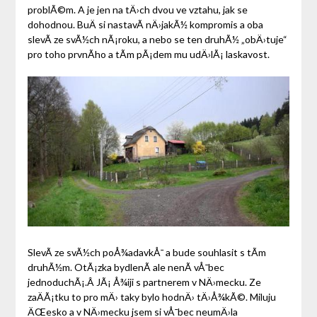
problÃ©m. A je jen na tÄ›ch dvou ve vztahu, jak se
dohodnou. BuÄ si nastavÃ­ nÄ›jakÃ½ kompromis a oba
slevÃ­ ze svÃ½ch nÃ¡roku, a nebo se ten druhÃ½ „obÄ›tuje“
pro toho prvnÃ­ho a tÃ­m pÃ¡dem mu udÄ›lÃ¡ laskavost.
SlevÃ­ ze svÃ½ch poÅ¾adavkÅ¯ a bude souhlasit s tÃ­m
druhÃ½m. OtÃ¡zka bydlenÃ­ ale nenÃ­ vÅ¯bec
jednoduchÃ¡.Â JÃ¡ Å¾iji s partnerem v NÄ›mecku. Ze
zaÄÃ¡tku to pro mÄ› taky bylo hodnÄ› tÄ›Å¾kÃ©. Miluju
ÄŒesko a v NÄ›mecku jsem si vÅ¯bec neumÄ›la