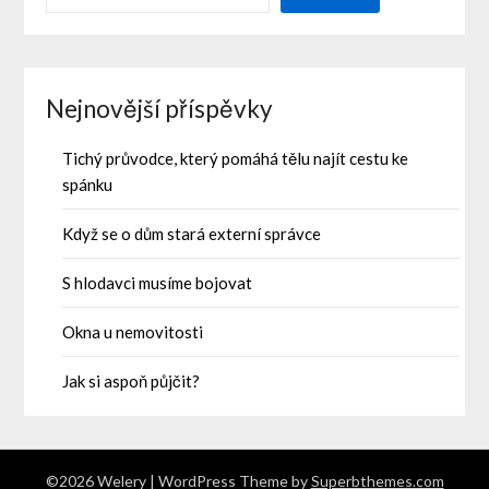
Nejnovější příspěvky
Tichý průvodce, který pomáhá tělu najít cestu ke
spánku
Když se o dům stará externí správce
S hlodavci musíme bojovat
Okna u nemovitosti
Jak si aspoň půjčit?
©2026 Welery
| WordPress Theme by
Superbthemes.com