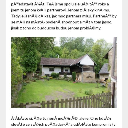
pÅ™edstavit Å¾Ã­t. TeÄ jsme spolu ale uÅ¾ tÅ™i roky a
jsem tu jenom kvÅ¯li partnerovi. Jenom z lÃ¡sky k nÄ›mu.
Tady je jasnÃ½ dÅ¯kaz, jak moc partnera miluji. PartneÅ™i by
se mÄ›li na mÃ­stÄ› bydlenÃ­ shodnout a mÃ­t v tom jasno,
jinak z toho do budoucna budou jenom problÃ©my.
Å˜Ã­kÃ¡te si, Å¾e to nenÃ­ moÅ¾nÃ©, ale je. Ono kdyÅ¾
slevÃ­te ze svÃ½ch poÅ¾adavkÅ¯ a udÄ›lÃ¡te kompromis (v