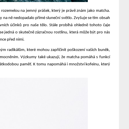
y se rozemelou na jemný prášek, který je právě znám jako matcha.
 aby na ně nedopadalo přímé sluneční světlo. Zvyšuje se tím obsah
ních účinků pro naše tělo. Stále probíhá ohledně tohoto čaje
e se jedná o skutečně zázračnou rostlinu, která může být pro nás
nce před nimi.
ným radikálům, které mohou zapříčinit poškození vašich buněk,
nemocněním.
Výzkumy také ukazují, že matcha pomáhá s funkcí
krátkodobou paměť. K tomu napomáhá i množství kofeinu, který