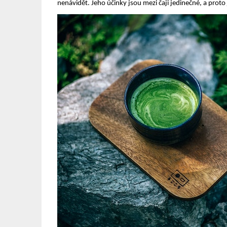
nenávidět.
Jeho účinky jsou mezi čaji jedinečné, a proto 