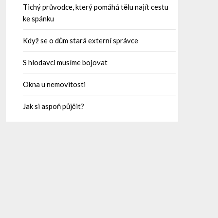
Tichý průvodce, který pomáhá tělu najít cestu
ke spánku
Když se o dům stará externí správce
S hlodavci musíme bojovat
Okna u nemovitosti
Jak si aspoň půjčit?