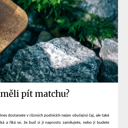
měli pít matchu?
 Dnes dostanete v různých podnicích nejen obyčejný čaj, ale také
ká a říká se, že buď si ji naprosto zamilujete, nebo ji budete