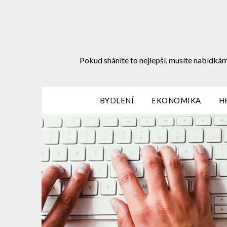
Skip
to
content
Pokud sháníte to nejlepší, musíte nabídkám
BYDLENÍ
EKONOMIKA
H