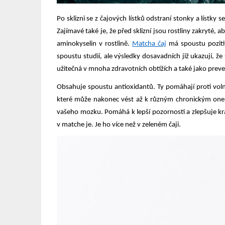
Po sklizni se z čajových lístků odstraní stonky a lístk
Zajímavé také je, že před sklizní jsou rostliny zakryté,
aminokyselin v rostlině.
Matcha čaj
má spoustu pozitiv
spoustu studií, ale výsledky dosavadních již ukazují, ž
užitečná v mnoha zdravotních obtížích a také jako preve
Obsahuje spoustu antioxidantů. Ty pomáhají proti vol
které může nakonec vést až k různým chronickým o
vašeho mozku. Pomáhá k lepší pozornosti a zlepšuje 
v matche je. Je ho více než v zeleném čaji.