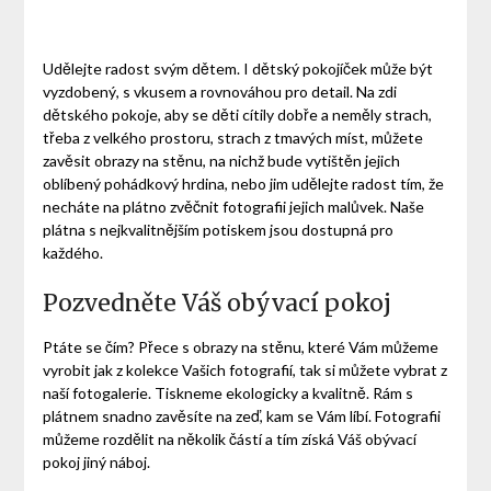
Udělejte radost svým dětem. I dětský pokojíček může být
vyzdobený, s vkusem a rovnováhou pro detail. Na zdi
dětského pokoje, aby se děti cítily dobře a neměly strach,
třeba z velkého prostoru, strach z tmavých míst, můžete
zavěsit
obrazy na stěnu
, na nichž bude vytištěn jejich
oblíbený pohádkový hrdina, nebo jim udělejte radost tím, že
necháte na plátno zvěčnit fotografii jejich malůvek. Naše
plátna s nejkvalitnějším potiskem jsou dostupná pro
každého.
Pozvedněte Váš obývací pokoj
Ptáte se čím? Přece s obrazy na stěnu, které Vám můžeme
vyrobit jak z kolekce Vašich fotografií, tak si můžete vybrat z
naší fotogalerie. Tiskneme ekologicky a kvalitně. Rám s
plátnem snadno zavěsíte na zeď, kam se Vám líbí. Fotografii
můžeme rozdělit na několik částí a tím získá Váš obývací
pokoj jiný náboj.