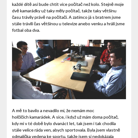
každé dítě asi bude chtít více počítač než kolo. Stejně moje
dvě kamarádky už taky měly počítač, takže taky většinu
času trávily právě na počítači. A zatímco já s bratrem jsme
stále trávili čas většinou u televize anebo venku a hráli jsme
fotbal oba dva.
A mě to bavilo a nevadilo mi, že nemám moc
holčičích kamarádek. A sice, i když už mám doma počítač,
kdy mi v té době bylo dvanáct let, tak jsem i tak chodila
stále velice ráda ven, abych sportovala. Byla jsem vlastně
odmalička vedena ke sportu, takže jsem si nedokázala