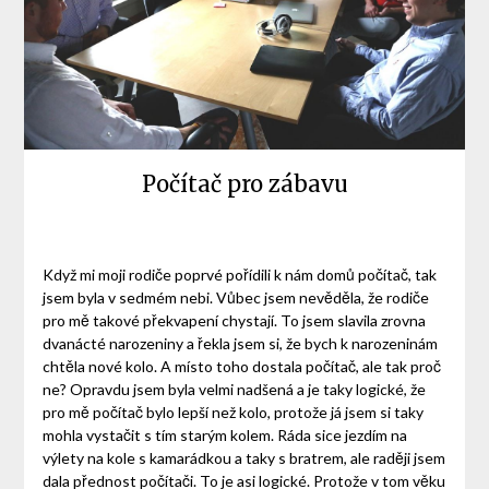
Počítač pro zábavu
Když mi moji rodiče poprvé pořídili k nám domů počítač, tak
jsem byla v sedmém nebi. Vůbec jsem nevěděla, že rodiče
pro mě takové překvapení chystají. To jsem slavila zrovna
dvanácté narozeniny a řekla jsem si, že bych k narozeninám
chtěla nové kolo. A
místo toho dostala počítač, ale tak proč
ne? Opravdu jsem byla velmi nadšená a je taky logické, že
pro mě počítač bylo lepší než kolo, protože já jsem si taky
mohla vystačit s tím starým kolem. Ráda sice jezdím na
výlety na kole s kamarádkou a taky s bratrem, ale raději jsem
dala přednost počítači. To je asi logické. Protože v tom věku