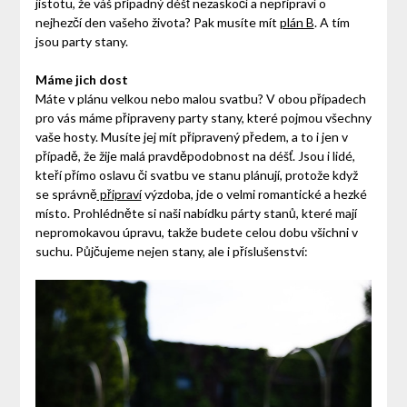
jistotu, že váš případný déšť nezaskočí a nepřipraví o
nejhezčí den vašeho života? Pak musíte mít
plán B
. A tím
jsou party stany.
Máme jich dost
Máte v plánu velkou nebo malou svatbu? V obou případech
pro vás máme připraveny party stany, které pojmou všechny
vaše hosty. Musíte jej mít připravený předem, a to i jen v
případě, že žije malá pravděpodobnost na déšť. Jsou i lidé,
kteří přímo oslavu či svatbu ve stanu plánují, protože když
se správně
připraví
výzdoba, jde o velmi romantické a hezké
místo. Prohlédněte si naši nabídku párty stanů, které mají
nepromokavou úpravu, takže budete celou dobu všichni v
suchu. Půjčujeme nejen stany, ale i příslušenství: