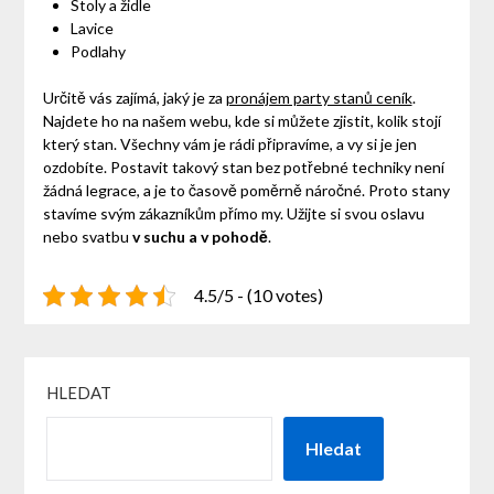
Stoly a židle
Lavice
Podlahy
Určitě vás zajímá, jaký je za
pronájem party stanů ceník
.
Najdete ho na našem webu, kde si můžete zjistit, kolik stojí
který stan. Všechny vám je rádi připravíme, a vy si je jen
ozdobíte. Postavit takový stan bez potřebné techniky není
žádná legrace, a je to časově poměrně náročné. Proto stany
stavíme svým zákazníkům přímo my. Užijte si svou oslavu
nebo svatbu
v suchu a v pohodě
.
4.5/5 - (10 votes)
HLEDAT
Hledat