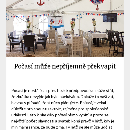
Počasí může nepříjemně překvapit
Počasí je nestálé, a i přes hezké předpovědi se může stát,
že zkrátka nevyjde jak bylo očekáváno. Dokáže to naštvat,
hlavně v případě, že si něco plánujete. Počasí je velmi
důležité pro spoustu aktivit, zejména pro společenské
události. Léto k nim díky počasí přímo vybízí, a proto se
největší počet slavností a svateb koná právě v létě, kdy je
minimální šance, že bude zima. I v létě se ale může udělat