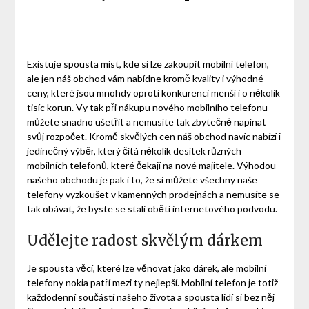
Existuje spousta míst, kde si lze zakoupit mobilní telefon,
ale jen náš obchod vám nabídne kromě kvality i výhodné
ceny, které jsou mnohdy oproti konkurenci menší i o několik
tisíc korun. Vy tak při nákupu nového mobilního telefonu
můžete snadno ušetřit a nemusíte tak zbytečně napínat
svůj rozpočet. Kromě skvělých cen náš obchod navíc nabízí i
jedinečný výběr, který čítá několik desítek různých
mobilních telefonů, které čekají na nové majitele. Výhodou
našeho obchodu je pak i to, že si můžete všechny naše
telefony vyzkoušet v kamenných prodejnách a nemusíte se
tak obávat, že byste se stali obětí internetového podvodu.
Udělejte radost skvělým dárkem
Je spousta věcí, které lze věnovat jako dárek, ale mobilní
telefony nokia patří mezi ty nejlepší. Mobilní telefon je totiž
každodenní součástí našeho života a spousta lidí si bez něj