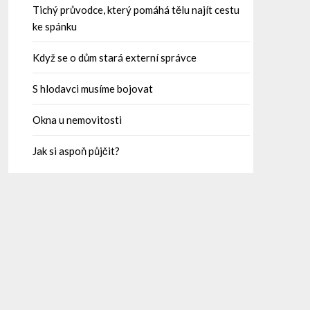
Tichý průvodce, který pomáhá tělu najít cestu
ke spánku
Když se o dům stará externí správce
S hlodavci musíme bojovat
Okna u nemovitosti
Jak si aspoň půjčit?