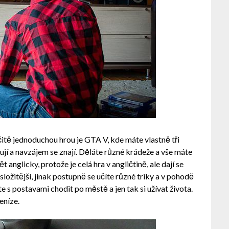
čitě jednoduchou hrou je GTA V, kde máte vlastně tři
jí a navzájem se znají. Děláte různé krádeže a vše máte
anglicky, protože je celá hra v angličtině, ale dají se
 složitější, jinak postupně se učíte různé triky a v pohodě
e s postavami chodit po městě a jen tak si užívat života.
peníze.