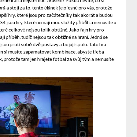
te nehráli a nejste moc zkušení? Pokud nevíte, co si
rá a stojí za to, tento článek je přesně pro vás, protože
pší hry, které jsou pro začátečníky tak akorát a budou
S4 jsou hry, které nemají moc složitý příběh a nemusíte u
teré celkově nejsou tolik obtížné. Jako fajn hry pro
jí příběh, tudíž nejsou tak obtížné na hraní. Jedná se
 jsou proti sobě dvě postavy a bojují spolu. Tato hra
Jen si musíte zapamatovat kombinace, abyste třeba
ok, protože tam jen hrajete fotbal za svůj tým a nemusíte