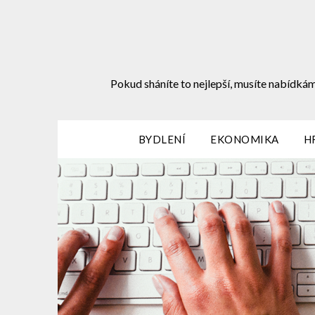
Skip
to
content
Pokud sháníte to nejlepší, musíte nabídkám
BYDLENÍ
EKONOMIKA
H