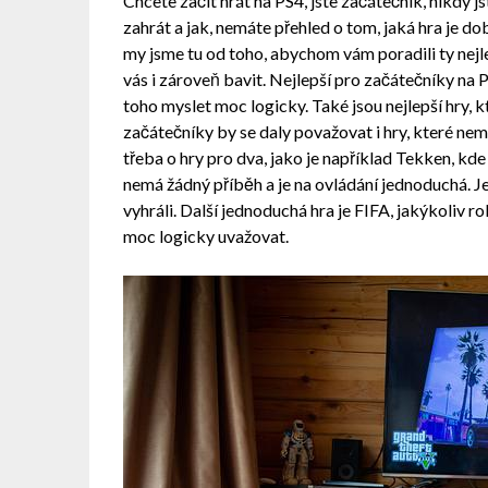
Chcete začít hrát na PS4, jste začátečník, nikdy js
zahrát a jak, nemáte přehled o tom, jaká hra je dob
my jsme tu od toho, abychom vám poradili ty nejle
vás i zároveň bavit. Nejlepší pro začátečníky na P
toho myslet moc logicky. Také jsou nejlepší hry, k
začátečníky by se daly považovat i hry, které nema
třeba o hry pro dva, jako je například Tekken, kde
nemá žádný příběh a je na ovládání jednoduchá. 
vyhráli. Další jednoduchá hra je FIFA, jakýkoliv r
moc logicky uvažovat.