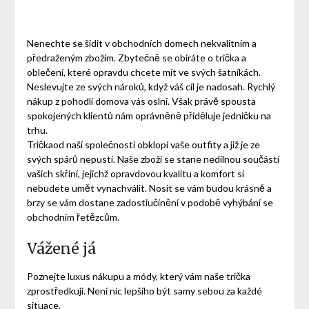
Nenechte se šidit v obchodních domech nekvalitním a
předraženým zbožím. Zbytečně se obíráte o trička a
oblečení, které opravdu chcete mít ve svých šatníkách.
Neslevujte ze svých nároků, když váš cíl je nadosah. Rychlý
nákup z pohodlí domova vás oslní. Však právě spousta
spokojených klientů nám oprávněně přiděluje jedničku na
trhu.
Tričkaod naší společnosti obklopí vaše outfity a již je ze
svých spárů nepustí. Naše zboží se stane nedílnou součástí
vašich skříní, jejichž opravdovou kvalitu a komfort si
nebudete umět vynachválit. Nosit se vám budou krásně a
brzy se vám dostane zadostiučinění v podobě vyhýbání se
obchodním řetězcům.
Vážené já
Poznejte luxus nákupu a módy, který vám naše
trička
zprostředkují. Není nic lepšího být samy sebou za každé
situace.