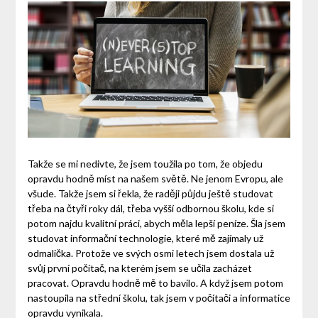
Takže se mi nedivte, že jsem toužila po tom, že objedu
opravdu hodně míst na našem světě. Ne jenom Evropu, ale
všude. Takže jsem si řekla, že raději půjdu ještě studovat
třeba na čtyři roky dál, třeba vyšší odbornou školu, kde si
potom najdu kvalitní práci, abych měla lepší peníze. Šla jsem
studovat informační technologie, které mě zajímaly už
odmalička. Protože ve svých osmi letech jsem dostala už
svůj první počítač, na kterém jsem se učila zacházet
pracovat. Opravdu hodně mě to bavilo. A když jsem potom
nastoupila na střední školu, tak jsem v počítači a informatice
opravdu vynikala.