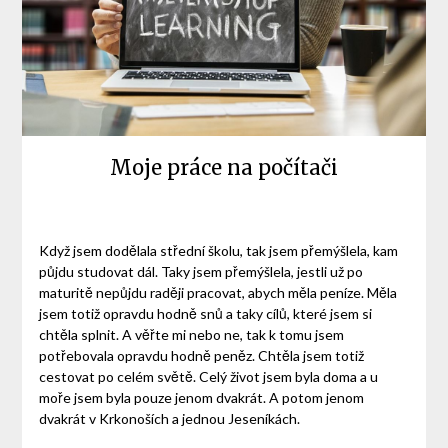
Moje práce na počítači
Když jsem dodělala střední školu, tak jsem přemýšlela, kam
půjdu studovat dál. Taky jsem přemýšlela, jestli už po
maturitě nepůjdu raději pracovat, abych měla peníze. Měla
jsem totiž opravdu hodně snů a taky cílů, které jsem si
chtěla splnit. A věřte mi nebo ne, tak k tomu jsem
potřebovala opravdu hodně peněz. Chtěla jsem totiž
cestovat po celém světě. Celý život jsem byla doma a u
moře jsem byla pouze jenom dvakrát. A potom jenom
dvakrát v Krkonoších a jednou Jeseníkách.