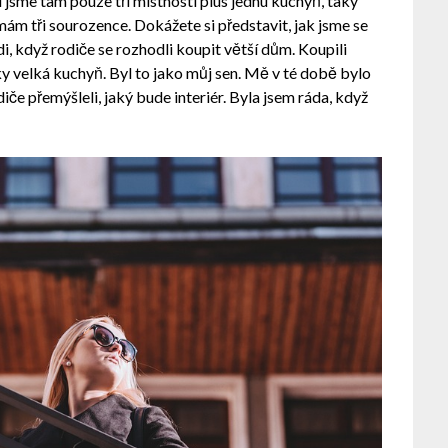
 jsme tam pouze tři místnosti plus jednu kuchyň, taky
ám tři sourozence. Dokážete si představit, jak jsme se
, když rodiče se rozhodli koupit větší dům. Koupili
ky velká kuchyň. Byl to jako můj sen. Mě v té době bylo
diče přemýšleli, jaký bude interiér. Byla jsem ráda, když