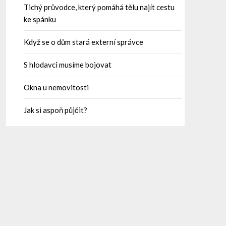
Tichý průvodce, který pomáhá tělu najít cestu
ke spánku
Když se o dům stará externí správce
S hlodavci musíme bojovat
Okna u nemovitosti
Jak si aspoň půjčit?