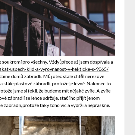
 soukromí pro všechny. Vždyť přece už jsem dospívala a
iskat-uspech-klid-a-vyrovnanost-v-hekticke-s-9065/
é dáme domů zábradlí. Můj otec stále chtěl nerezové
a stále plastové zábradlí, protože je levné. Nakonec to
otože jsme si řekli, že budeme mít nějaké zvíře. A zvíře
vé zábradlí se lehce udržuje, stačí ho přijít jenom
é zábradlí, protože taky toho víc a vydrží a nepraskne.