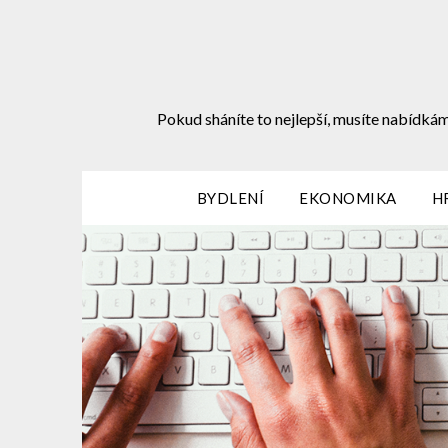
Skip
to
content
Pokud sháníte to nejlepší, musíte nabídkám
BYDLENÍ
EKONOMIKA
H