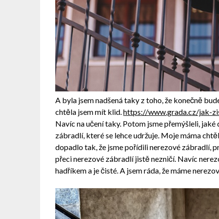
A byla jsem nadšená taky z toho, že konečně bude
chtěla jsem mít klid.
https://www.grada.cz/jak-z
Navíc na učení taky. Potom jsme přemýšlel
i, jak
zábradlí, které se lehce udržuje. Moje máma chtěl
dopadlo tak, že jsme pořídili nerezové zábradlí, pr
přeci nerezové zábradlí jistě nezničí. Navíc nerezo
hadříkem a je čisté. A jsem ráda, že máme nerezov