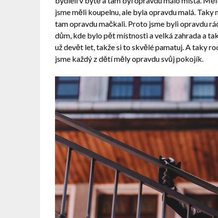
bydleli v bytě a tam byl opravdu málo místa. Měli
jsme měli koupelnu, ale byla opravdu malá. Taky m
tam opravdu mačkali. Proto jsme byli opravdu rádi
dům, kde bylo pět místnosti a velká zahrada a ta
už devět let, takže si to skvělé pamatuj. A taky ro
jsme každý z dětí měly opravdu svůj pokojík.