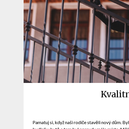
Kvalit
Pamatuj si, když naši rodiče stavěli nový dům. Byl 