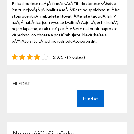
Pokud budete naÅ¡Ã­ firmÄ› vÄ›Å™it, dostanete vÅ¾dy a
jen tu nejvyÅ¡Å¡Ã­ kvalitu a mÅ¯Å¾ete se spolehnout, Å¾e
stoprocentnÄ› nebudete litovat, Å¾e jste tak udÄ›lali. V
naÅ¡Ã­ nabÃ­dce jsou vysoce kvalitnÃ­ Äaje vÅ¡ech druhÅ¯,
nejen lapacho, a tak u nÃ¡s mÅ¯Å¾ete nakoupit naprosto
vÅ¡echno, co chcete a potÅ™ebujete. NevÃ¡hejte a
pÅ™ijÄte si to vÅ¡echno jednoduÅ¡e potvrdit.
3.9/5 - (9 votes)
HLEDAT
Hledat
Nejnovější příspěvky