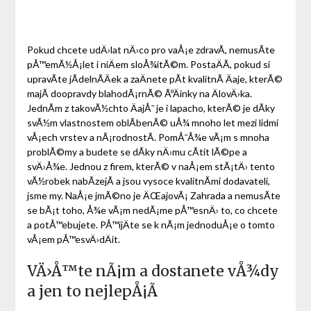
Pokud chcete udÄ›lat nÄ›co pro vaÅ¡e zdravÃ­, nemusÃ­te
pÅ™emÃ½Å¡let i niÄem sloÅ¾itÃ©m. PostaÄÃ­, pokud si
upravÃ­te jÃ­delnÃ­Äek a zaÄnete pÃ­t kvalitnÃ­ Äaje, kterÃ©
majÃ­ doopravdy blahodÃ¡rnÃ© ÃºÄinky na ÄlovÄ›ka.
JednÃ­m z takovÃ½chto ÄajÅ¯ je i
lapacho
, kterÃ© je dÃ­ky
svÃ½m vlastnostem oblÃ­benÃ© uÅ¾ mnoho let mezi lidmi
vÅ¡ech vrstev a nÃ¡rodnostÃ­. PomÅ¯Å¾e vÃ¡m s mnoha
problÃ©my a budete se dÃ­ky nÄ›mu cÃ­tit lÃ©pe a
svÄ›Å¾e. Jednou z firem, kterÃ© v naÅ¡em stÃ¡tÄ› tento
vÃ½robek nabÃ­zejÃ­ a jsou vysoce kvalitnÃ­mi dodavateli,
jsme my. NaÅ¡e jmÃ©no je ÄŒajovÃ¡ Zahrada a nemusÃ­te
se bÃ¡t toho, Å¾e vÃ¡m nedÃ¡me pÅ™esnÄ› to, co chcete
a potÅ™ebujete. PÅ™ijÄte se k nÃ¡m jednoduÅ¡e o tomto
vÅ¡em pÅ™esvÄ›dÄit.
VÄ›Å™te nÃ¡m a dostanete vÅ¾dy
a jen to nejlepÅ¡Ã­