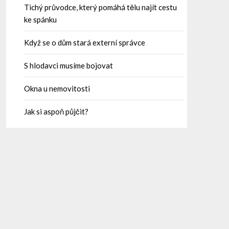
Tichý průvodce, který pomáhá tělu najít cestu
ke spánku
Když se o dům stará externí správce
S hlodavci musíme bojovat
Okna u nemovitosti
Jak si aspoň půjčit?