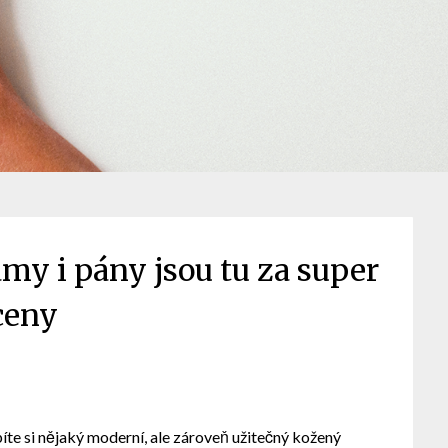
my i pány jsou tu za super
ceny
píte si nějaký moderní, ale zároveň užitečný kožený