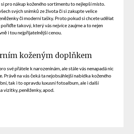
 si pro nákup koženého sortimentu to nejlepší místo.
všech svých snímků ze života či si zakupte velice
 peněženky či moderní tašky. Proto pokud si chcete udělat
ořiďte takový, který vás nejvíce zaujme a to nejen
ně i tou nejpřijatelnější cenou.
oderním koženým doplňkem
o své přátele k narozeninám, ale stále vás nenapadá nic
e. Právě na vás čeká ta nejobsáhlejší nabídka koženého
ní, tak i to opravdu luxusní fotoalbum, ale i další
a vizitky, peněženky, apod.