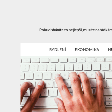
Skip
to
content
Pokud sháníte to nejlepší, musíte nabídkám
BYDLENÍ
EKONOMIKA
H