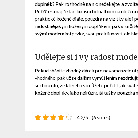
doplněk? Pak rozhodně na nic nečekejte, a zvolte
Pořiďte si například
luxusní fotoalbum
na uložení 
praktické kožené diáře, pouzdra na vizitky, ale i
radost nějakým koženým doplňkem, pak si určitě p
svými moderními prvky, svou praktičností, ale hlav
Udělejte si i vy radost m
Pokud sháníte vhodný dárek pro novomanžele či pr
vhodného, pak už se dalším vymýšlením nezdržujt
sortimentu, ze kterého si můžete pořídit jak svateb
kožené doplňky, jako nejrůznější tašky, pouzdra n
4.2/5 - (6 votes)