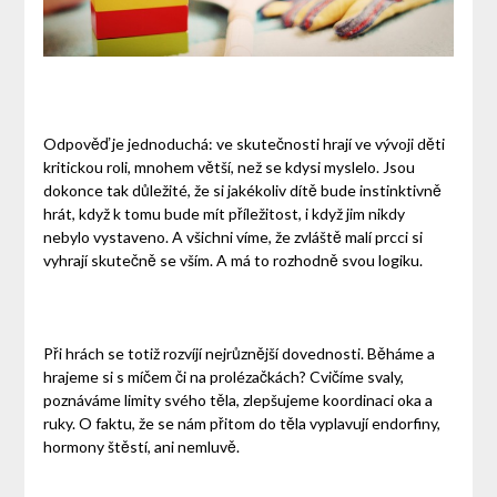
Odpověď je jednoduchá: ve skutečnosti hrají ve vývoji děti
kritickou roli, mnohem větší, než se kdysi myslelo. Jsou
dokonce tak důležité, že si jakékoliv dítě bude instinktivně
hrát, když k tomu bude mít příležitost, i když jim nikdy
nebylo vystaveno. A všichni víme, že zvláště malí prcci si
vyhrají skutečně se vším. A má to rozhodně svou logiku.
Při hrách se totiž rozvíjí nejrůznější dovednosti. Běháme a
hrajeme si s míčem či na prolézačkách? Cvičíme svaly,
poznáváme limity svého těla, zlepšujeme koordinaci oka a
ruky. O faktu, že se nám přitom do těla vyplavují endorfiny,
hormony štěstí, ani nemluvě.