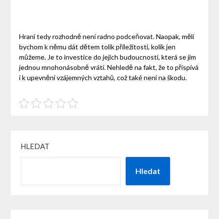
Hraní tedy rozhodně není radno podceňovat. Naopak, měli
bychom k němu dát dětem tolik příležitosti, kolik jen
můžeme. Je to investice do jejich budoucnosti, která se jim
jednou mnohonásobně vrátí. Nehledě na fakt, že to přispívá
i k upevnění vzájemných vztahů, což také není na škodu.
HLEDAT
Hledat