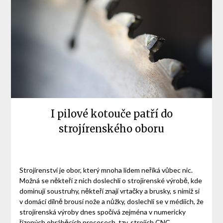
I pilové kotouče patří do
strojírenského oboru
Strojírenství je obor, který mnoha lidem neříká vůbec nic.
Možná se někteří z nich doslechli o strojírenské výrobě, kde
dominují soustruhy, někteří znají vrtačky a brusky, s nimiž si
v domácí dílně brousí nože a nůžky, doslechli se v médiích, že
strojírenská výroby dnes spočívá zejména v numericky
řízených obráběcích procesech, tzv. strojích CNC.