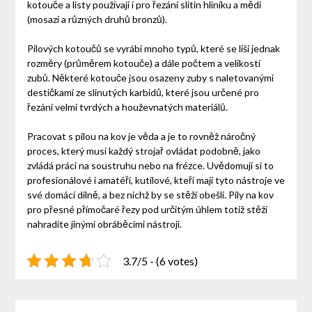
kotouče a listy používají i pro řezání slitin hliníku a mědi
(mosazi a různých druhů bronzů).
Pilových kotoučů se vyrábí mnoho typů, které se liší jednak
rozměry (průměrem kotouče) a dále počtem a velikostí
zubů. Některé kotouče jsou osazeny zuby s naletovanými
destičkami ze slinutých karbidů, které jsou určené pro
řezání velmi tvrdých a houževnatých materiálů.
Pracovat s pilou na kov je věda a je to rovněž náročný
proces, který musí každý strojař ovládat podobně, jako
zvládá práci na soustruhu nebo na frézce. Uvědomují si to
profesionálové i amatéři, kutilové, kteří mají tyto nástroje ve
své domácí dílně, a bez nichž by se stěží obešli. Pily na kov
pro přesné přímočaré řezy pod určitým úhlem totiž stěží
nahradíte jinými obráběcími nástroji.
3.7/5 - (6 votes)