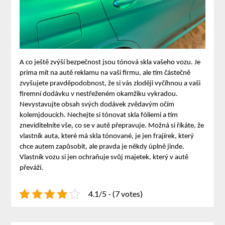
A co ještě zvýší bezpečnost jsou tónová skla vašeho vozu.
Je
prima mít na autě reklamu na vaši firmu, ale tím částečně
zvyšujete pravděpodobnost, že si vás zloději vyčíhnou a vaši
firemní dodávku v nestřeženém okamžiku vykradou.
Nevystavujte obsah svých dodávek zvědavým očím
kolemjdoucích. Nechejte si tónovat skla fóliemi a tím
zneviditelníte vše, co se v autě přepravuje.
Možná si říkáte, že
vlastník auta, které má skla tónované, je jen frajírek, který
chce autem zapůsobit, ale pravda je někdy úplně jinde.
Vlastník vozu si jen ochraňuje svůj majetek, který v autě
převáží.
4.1/5 - (7 votes)