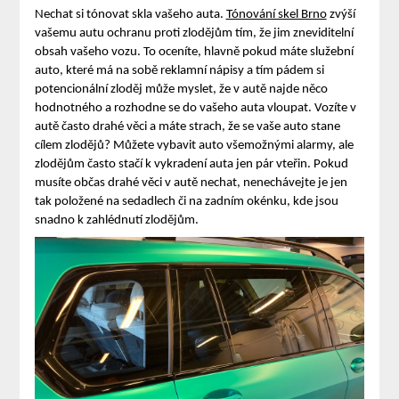
Nechat si tónovat skla vašeho auta.
Tónování skel Brno
zvýší
vašemu autu ochranu proti zlodějům tím, že jim zneviditelní
obsah vašeho vozu. To oceníte, hlavně pokud máte služební
auto, které má na sobě reklamní nápisy a tím pádem si
potencionální zloděj může myslet, že v autě najde něco
hodnotného a rozhodne se do vašeho auta vloupat.
Vozíte v
autě často drahé věci a máte strach, že se vaše auto stane
cílem zlodějů? Můžete vybavit auto všemožnými alarmy, ale
zlodějům často stačí k vykradení auta jen pár vteřin. Pokud
musíte občas drahé věci v autě nechat, nenechávejte je jen
tak položené na sedadlech či na zadním okénku, kde jsou
snadno k zahlédnutí zlodějům.